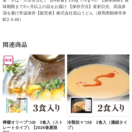
麦・さば・大豆を含む）【内容量】210g（70ｇ×3）【賞味期限】賞
味期限まで3ヶ月以上の品をお届け 【保存方法】直射日光、高温多
湿を避け常温保存【販売者】株式会社花山うどん（群馬県館林市本
町2-3-48）
関連商品
檸檬オリーブつゆ 3食入（スト
冷製担々つゆ 2食入（濃縮タイ
レートタイプ）【2026春夏限
プ）