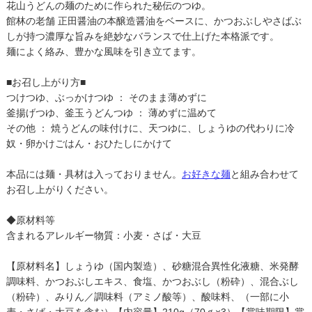
花山うどんの麺のために作られた秘伝のつゆ。
館林の老舗 正田醤油の本醸造醤油をベースに、かつおぶしやさばぶ
しが持つ濃厚な旨みを絶妙なバランスで仕上げた本格派です。
麺によく絡み、豊かな風味を引き立てます。
■お召し上がり方■
つけつゆ、ぶっかけつゆ ： そのまま薄めずに
釜揚げつゆ、釜玉うどんつゆ ： 薄めずに温めて
その他 ： 焼うどんの味付けに、天つゆに、しょうゆの代わりに冷
奴・卵かけごはん・おひたしにかけて
本品には麺・具材は入っておりません。
お好きな麺
と組み合わせて
お召し上がりください。
◆原材料等
含まれるアレルギー物質：小麦・さば・大豆
【原材料名】しょうゆ（国内製造）、砂糖混合異性化液糖、米発酵
調味料、かつおぶしエキス、食塩、かつおぶし（粉砕）、混合ぶし
（粉砕）、みりん／調味料（アミノ酸等）、酸味料、（一部に小