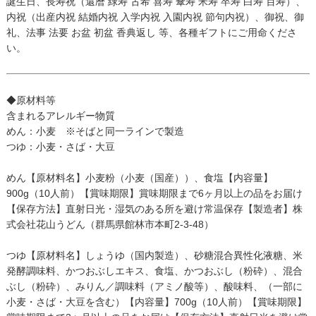
誕生日、長寿祝（還暦 緑寿 古希 喜寿 傘寿 米寿 卒寿 白寿 百寿）、
内祝（出産内祝 結婚内祝 入学内祝 入園内祝 節句内祝）、御祝、御
礼、法事 法要 お盆 初盆 香典返し 等、各種ギフトにご用命くださ
い。
◆原材料等
含まれるアレルギー物質
めん：小麦 ※そばと同一ラインで製造
つゆ：小麦・さば・大豆
めん【原材料名】小麦粉（小麦（国産））、食塩【内容量】
900g（10人前）【賞味期限】賞味期限まで6ヶ月以上の品をお届け
【保存方法】直射日光・湿気のある所を避け常温保存【製造者】株
式会社花山うどん（群馬県館林市本町2-3-48）
つゆ【原材料名】しょうゆ（国内製造）、砂糖混合異性化液糖、米
発酵調味料、かつおぶしエキス、食塩、かつおぶし（粉砕）、混合
ぶし（粉砕）、みりん／調味料（アミノ酸等）、酸味料、（一部に
小麦・さば・大豆を含む）【内容量】700g（10人前）【賞味期限】