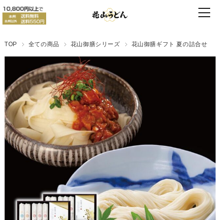
TOP
全ての商品
花山御膳シリーズ
花山御膳ギフト 夏の詰合せ