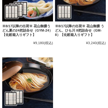
※8/17以降の出荷※ 花山御膳う
※8/17以降の出荷※ 花山御膳 う
どん夏の24把詰合せ（GYM-24）
どん、ひも川 8把詰合せ（GM-
【化粧箱入りギフト】
8）【化粧箱入りギフト】
¥9,180
(税込)
¥3,240
(税込)