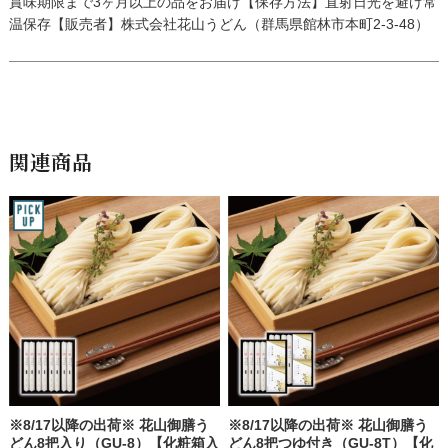
賞味期限まで3ヶ月以上の品をお届け【保存方法】直射日光を避け常
温保存【販売者】株式会社花山うどん（群馬県館林市本町2-3-48）
関連商品
※8/17以降の出荷※ 花山御膳う
※8/17以降の出荷※ 花山御膳う
どん8把入り（GU-8）【化粧箱入
どん8把つゆ付き（GU-8T）【化