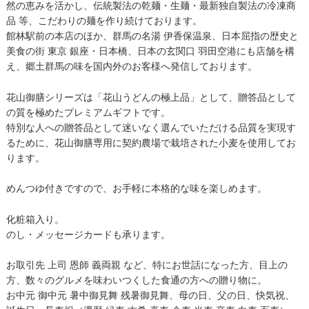
然の恵みを活かし、伝統製法の乾麺・生麺・最新独自製法の冷凍商
品 等、こだわりの麺を作り続けております。
館林駅前の本店のほか、群馬の名湯 伊香保温泉、日本屈指の歴史と
美食の街 東京 銀座・日本橋、日本の玄関口 羽田空港にも店舗を構
え、郷土群馬の味を国内外のお客様へ発信しております。
花山御膳シリーズは「花山うどんの極上品」として、贈答品として
の質を極めたプレミアムギフトです。
特別な人への贈答品として迷いなく選んでいただける品質を実現す
るために、花山御膳専用に契約農場で栽培された小麦を使用してお
ります。
めんつゆ付きですので、お手軽に本格的な味を楽しめます。
化粧箱入り。
のし・メッセージカードも承ります。
お取引先 上司 恩師 義両親 など、特にお世話になった方、目上の
方、数々のグルメを味わいつくした食通の方への贈り物に。
お中元 御中元 暑中御見舞 残暑御見舞、母の日、父の日、快気祝、