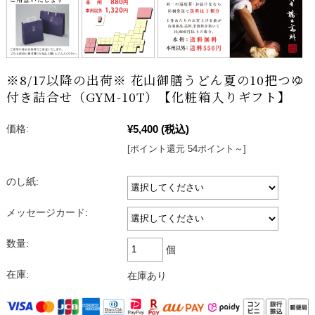
※8/17以降の出荷※ 花山御膳うどん夏の10把つゆ
付き詰合せ（GYM-10T）【化粧箱入りギフト】
価格:
¥5,400
(税込)
[ポイント還元 54ポイント～]
のし紙:
メッセージカード:
数量:
個
在庫:
在庫あり