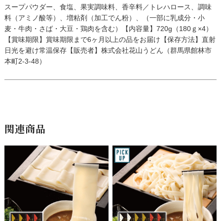
スープパウダー、食塩、果実調味料、香辛料／トレハロース、調味
料（アミノ酸等）、増粘剤（加工でん粉）、（一部に乳成分・小
麦・牛肉・さば・大豆・鶏肉を含む）【内容量】720g（180ｇ×4）
【賞味期限】賞味期限まで6ヶ月以上の品をお届け【保存方法】直射
日光を避け常温保存【販売者】株式会社花山うどん（群馬県館林市
本町2-3-48）
関連商品