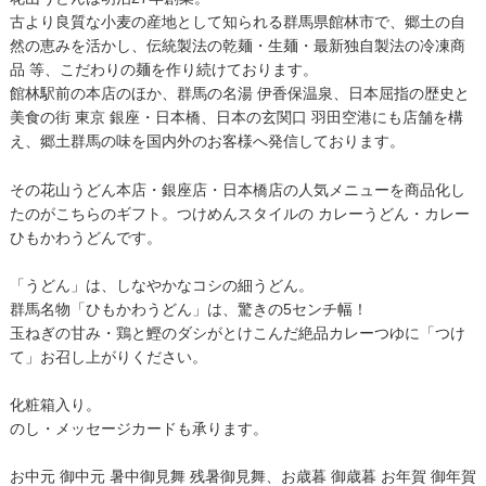
古より良質な小麦の産地として知られる群馬県館林市で、郷土の自
然の恵みを活かし、伝統製法の乾麺・生麺・最新独自製法の冷凍商
品 等、こだわりの麺を作り続けております。
館林駅前の本店のほか、群馬の名湯 伊香保温泉、日本屈指の歴史と
美食の街 東京 銀座・日本橋、日本の玄関口 羽田空港にも店舗を構
え、郷土群馬の味を国内外のお客様へ発信しております。
その花山うどん本店・銀座店・日本橋店の人気メニューを商品化し
たのがこちらのギフト。つけめんスタイルの カレーうどん・カレー
ひもかわうどんです。
「うどん」は、しなやかなコシの細うどん。
群馬名物「ひもかわうどん」は、驚きの5センチ幅！
玉ねぎの甘み・鶏と鰹のダシがとけこんだ絶品カレーつゆに「つけ
て」お召し上がりください。
化粧箱入り。
のし・メッセージカードも承ります。
お中元 御中元 暑中御見舞 残暑御見舞、お歳暮 御歳暮 お年賀 御年賀