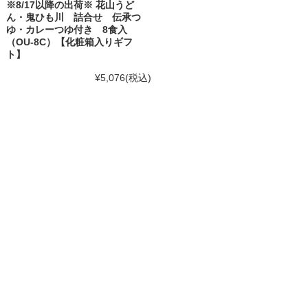
※8/17以降の出荷※ 花山うど
ん・鬼ひも川 詰合せ 伝承つ
ゆ・カレーつゆ付き 8食入
（OU-8C）【化粧箱入りギフ
ト】
¥5,076
(税込)