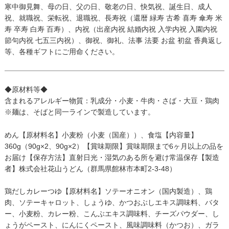
寒中御見舞、母の日、父の日、敬老の日、快気祝、誕生日、成人
祝、就職祝、栄転祝、退職祝、長寿祝（還暦 緑寿 古希 喜寿 傘寿 米
寿 卒寿 白寿 百寿）、内祝（出産内祝 結婚内祝 入学内祝 入園内祝
節句内祝 七五三内祝）、御祝、御礼、法事 法要 お盆 初盆 香典返し
等、各種ギフトにご用命ください。
◆原材料等◆
含まれるアレルギー物質：乳成分・小麦・牛肉・さば・大豆・鶏肉
※麺は、そばと同一ラインで製造しています。
めん【原材料名】小麦粉（小麦（国産））、食塩【内容量】
360g（90g×2、90g×2）【賞味期限】賞味期限まで6ヶ月以上の品を
お届け【保存方法】直射日光・湿気のある所を避け常温保存【製造
者】株式会社花山うどん（群馬県館林市本町2-3-48）
鶏だしカレーつゆ【原材料名】ソテーオニオン（国内製造）、鶏
肉、ソテーキャロット、しょうゆ、かつおぶしエキス調味料、バタ
ー、小麦粉、カレー粉、こんぶエキス調味料、チーズパウダー、し
ょうがペースト、にんにくペースト、風味調味料（かつお）、ガラ