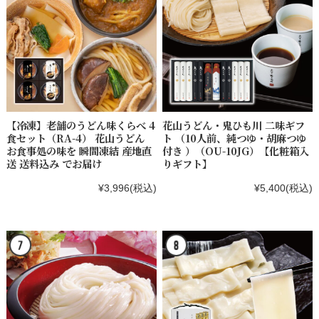
【冷凍】老舗のうどん味くらべ 4
花山うどん・鬼ひも川 二味ギフ
食セット（RA-4） 花山うどん
ト （10人前、純つゆ・胡麻つゆ
お食事処の味を 瞬間凍結 産地直
付き ）（OU-10JG）【化粧箱入
送 送料込み でお届け
りギフト】
¥3,996
(税込)
¥5,400
(税込)