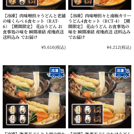
【冷凍】肉味噌担々うどんと老舗
【冷凍】肉味噌担々と南極カリー
の味くらべ 6食セット（RAT-
うどん4食セット（RCT-4）【期
6）【期間限定】 花山うどん お
間限定】 花山うどん お食事処の
食事処の味を 瞬間凍結 産地直送
味を 瞬間凍結 産地直送 送料込み
送料込み でお届け
でお届け
¥5,616
(税込)
¥4,212
(税込)
【冷凍】海老天ぷらと上州の味か
【冷凍】海老天ぷらのかけうどん