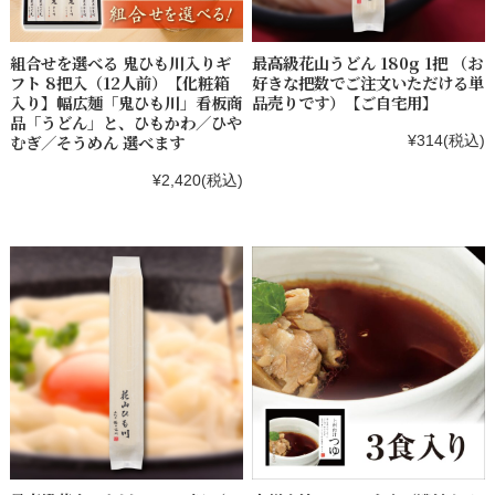
組合せを選べる 鬼ひも川入りギ
最高級花山うどん 180g 1把 （お
フト 8把入（12人前）【化粧箱
好きな把数でご注文いただける単
入り】幅広麺「鬼ひも川」看板商
品売りです）【ご自宅用】
品「うどん」と、ひもかわ／ひや
むぎ／そうめん 選べます
¥314
(税込)
¥2,420
(税込)