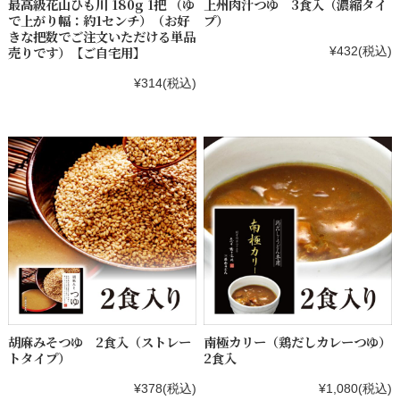
最高級花山ひも川 180g 1把 （ゆ
上州肉汁つゆ 3食入（濃縮タイ
で上がり幅：約1センチ）（お好
プ）
きな把数でご注文いただける単品
売りです）【ご自宅用】
¥432
(税込)
¥314
(税込)
胡麻みそつゆ 2食入（ストレー
南極カリー（鶏だしカレーつゆ）
トタイプ）
2食入
¥378
(税込)
¥1,080
(税込)