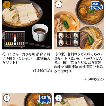
花山うどん・鬼ひも川 詰合せ 純
【冷凍】老舗のうどん味くらべ 6
つゆ付き（OU-8T）【化粧箱入
食セット（RB-6）（かけうどん
りギフト】
多め4種） 花山うどん お食事処
の味を 瞬間凍結 産地直送 送料込
み でお届け
¥3,240
(税込)
¥5,400
(税込)