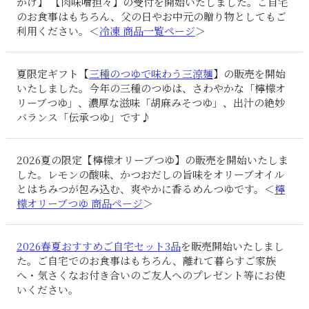
かけ】 【肉味噌担々】の受付を開始いたしました。ご自宅
のお食事はもちろん、父の日やお中元の贈り物としてもご
利用ください。＜
冷凍 商品一覧ページ
＞
夏限定ギフト【
三種のつゆで味わう三涼麺
】の販売を開始
いたしました。今年の三種のつゆは、さわやかな「檸檬オ
リーブつゆ」、濃厚な滋味「胡麻みそつゆ」、出汁の絶妙
バランス「伝承つゆ」です♪
2026夏の限定【檸檬オリーブつゆ】の販売を開始いたしま
した。レモンの酸味、かつおだしの旨味をオリーブオイル
とはちみつが包み込む、爽やかに香るめんつゆです。＜
檸
檬オリーブつゆ 商品ページ
＞
2026春夏おすすめご自宅セット3品
を販売開始いたしまし
た。ご自宅でのお食事はもちろん、離れて暮らすご家族
へ・気さくなお付き合いのご友人へのプレゼント等にお使
いください。