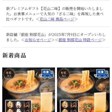
新プレミアムギフト【花山二味】の販売を開始いたしまし
た。お食事メニューで人気の「ざる二味」を再現した食べ
比べギフトです。＜
花山二味 商品ページ
＞
新店舗「銀座 別邸花山」が2025年7月9日にオープンいたし
ました。＜
お知らせページ
＞＜
銀座 別邸花山 特設ページ
＞