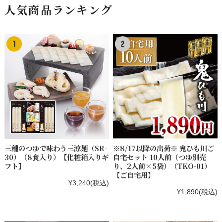
人気商品ランキング
三種のつゆで味わう三涼麺（SR-
※8/17以降の出荷※ 鬼ひも川ご
30）（8食入り）【化粧箱入りギ
自宅セット 10人前（つゆ別売
フト】
り、2人前×5袋）（TKO-01）
【ご自宅用】
¥3,240
(税込)
¥1,890
(税込)