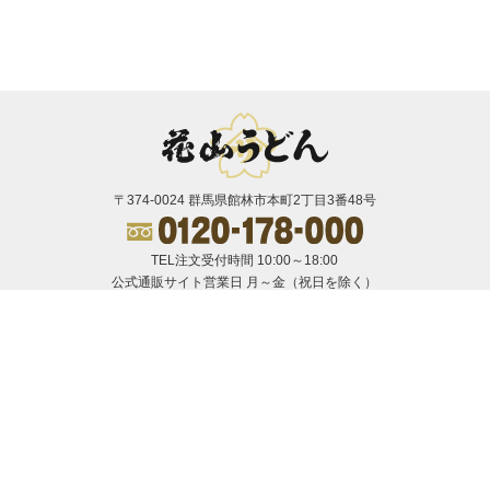
〒374-0024 群馬県館林市本町2丁目3番48号
TEL注文受付時間
10:00～18:00
公式通販サイト営業日
月～金（祝日を除く）
お支払方法
カード払い／
PayPay、PayPay後払い／
楽天ペイ／
auPAY／
後払い（コンビニ、銀行、郵便局）／
後払い（ペイディ）
送料について