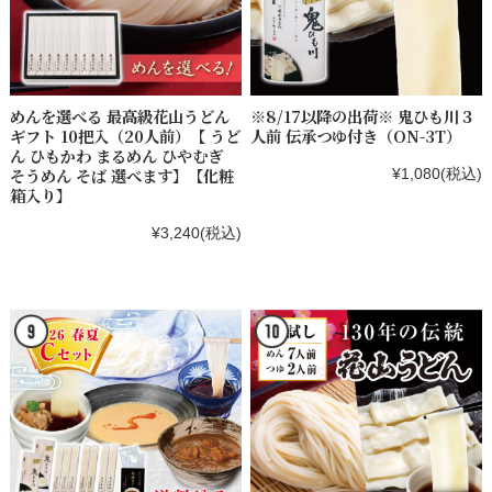
めんを選べる 最高級花山うどん
※8/17以降の出荷※ 鬼ひも川３
ギフト 10把入（20人前）【 うど
人前 伝承つゆ付き（ON-3T）
ん ひもかわ まるめん ひやむぎ
そうめん そば 選べます】【化粧
¥1,080
(税込)
箱入り】
¥3,240
(税込)